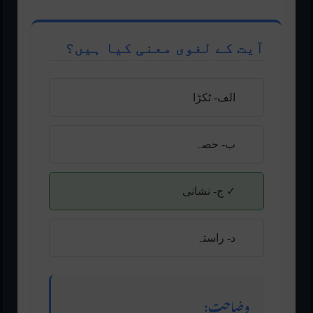
آیت کے لغوی معنی کیا ہیں؟
الف- ٹکڑا
ب- حصہ
✓ ج- نشانی
د- راستہ
وضاحت: