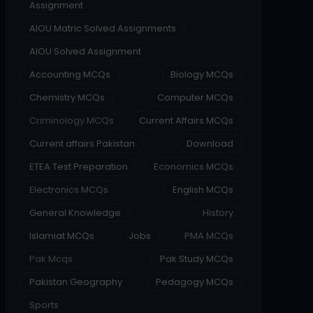
Assignment
AIOU Matric Solved Assignments
AIOU Solved Assignment
Accounting MCQs
Biology MCQs
Chemistry MCQs
Computer MCQs
Criminology MCQs
Current Affairs MCQs
Current affairs Pakistan
Download
ETEA Test Preparation
Economics MCQs
Electronics MCQs
English MCQs
General Knowledge
History
Islamiat MCQs
Jobs
PMA MCQs
Pak Mcqs
Pak Study MCQs
Pakistan Geography
Pedagogy MCQs
Sports