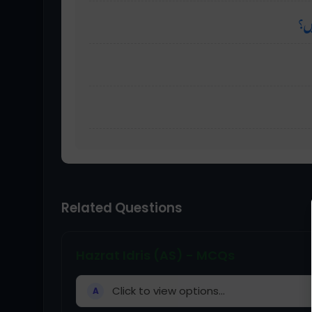
یں؟
Related Questions
Hazrat Idris (AS) - MCQs
Click to view options...
A