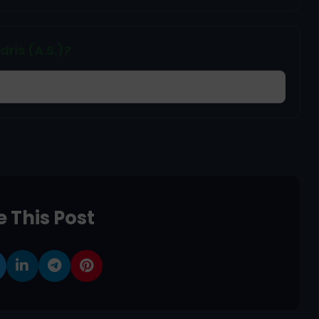
ris (A.S.)?
 This Post