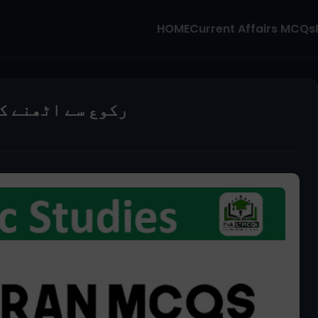
HOME
Current Affairs MCQs
رکوع سے اٹھنے ک