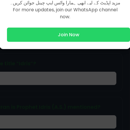
مزید اپڈیٹ کے لیے ابھی ہمارا واٹس ایپ چینل جوائن کریں۔
For more updates, join our WhatsApp channel
now.
Islamic tradition?
Join Now
 title “Idris”?
ran is Prophet Idris (A.S.) mentioned?