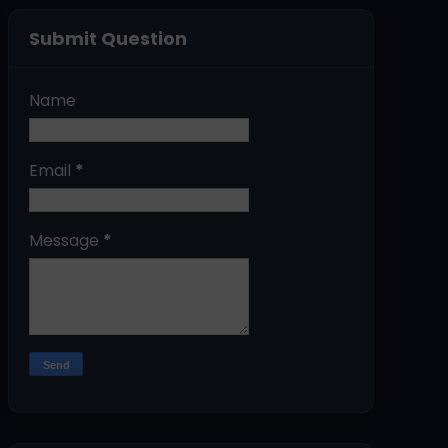
Submit Question
Name
Email
*
Message
*