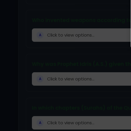
Who invented weapons according to 
Click to view options...
A
Why was Prophet Idris (A.S.) given the
Click to view options...
A
In which chapters (Surahs) of the Qu
Click to view options...
A