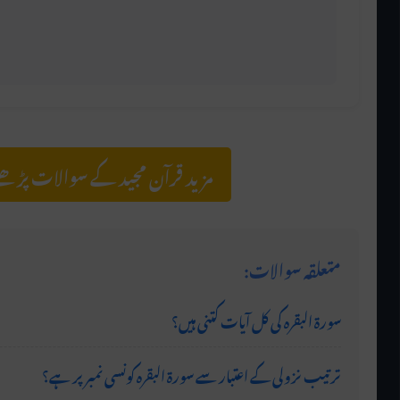
رکوع کے بعد کھڑے ہونے کو قومہ کہا جاتا ہے۔
مزید قرآن مجید کے سوالات پڑھ
متعلقہ سوالات:
سورۃ البقرہ کی کل آیات کتنی ہیں؟
ترتیب نزولی کے اعتبار سے سورۃ البقرہ کونسی نمبر پر ہے؟