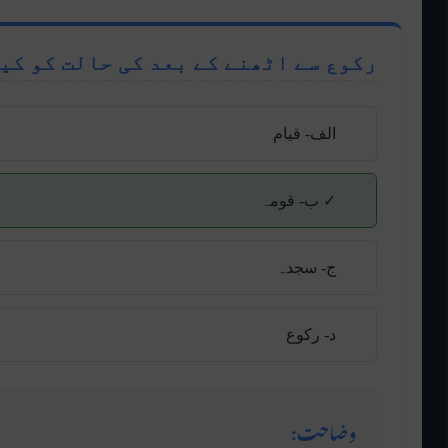
رکوع سے اٹھنے کے بعد کی حالت کو کی
الف- قیام
✓ ب- قومہ
ج- سجدہ
د- رکوع
وضاحت: