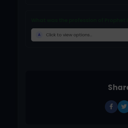
What was the profession of Prophet Id
Click to view options...
A
Share