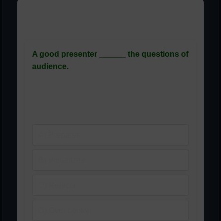
Related Questions:
A good presenter ______ the questions of
audience.
ایک اچھا پریزنٹر سامعین کے
سوالات کو ______ ہے۔
A) Prepares
B) Visualizes
C) Rejects
D) Over Looks