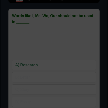
Words like I, Me, We, Our should not be used
in ______
الفاظ جیسے میں، مجھے، ہم، ہمارا
______ میں استعمال نہیں ہونے
چاہئیں
A) Research
B) Letter
C) Story
D) Essay