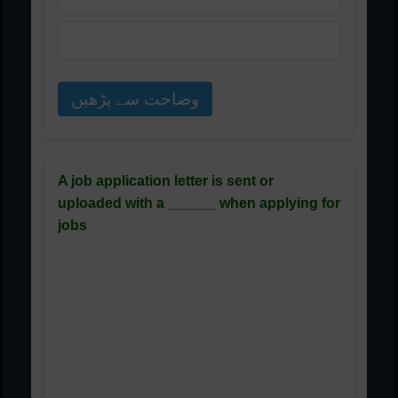
D) Days
وضاحت سے پڑھیں
A job application letter is sent or
uploaded with a ______ when applying for
jobs
ملازمت کے لیے درخواست دیتے
وقت ایک ملازمت کی درخواست کا
خط ______ کے ساتھ بھیجا یا
اپ لوڈ کیا جاتا ہے