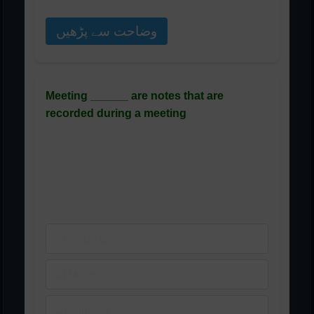
وضاحت سے پڑھیں
Meeting ______ are notes that are
recorded during a meeting
میٹنگ ______ وہ نوٹس ہیں جو
میٹنگ کے دوران ریکارڈ کیے
جاتے ہیں
A) Seconds
B) Hours
C) Minutes