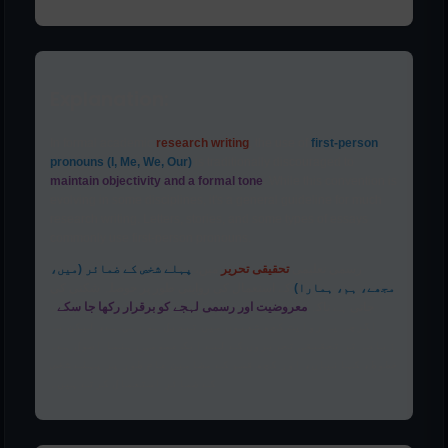
Explanation:
In formal academic
research writing
, the use of
first-person
pronouns (I, Me, We, Our)
is traditionally discouraged to
maintain objectivity and a formal tone
. While this convention is
evolving in some disciplines, it's a general guideline for much
research writing. Letters, stories, and some types of essays
commonly use first-person pronouns.
رسمی تعلیمی
تحقیقی تحریر
میں،
پہلے شخص کے ضمائر (میں،
مجھے، ہم، ہمارا)
کے استعمال کی روایتی طور پر حوصلہ شکنی کی
جاتی ہے تاکہ
معروضیت اور رسمی لہجے کو برقرار رکھا جا سکے
۔
اگرچہ یہ روایت کچھ شعبوں میں تبدیل ہو رہی ہے، لیکن یہ
زیادہ تر تحقیقی تحریروں کے لیے ایک عمومی رہنما اصول ہے۔
خطوط، کہانیاں، اور کچھ قسم کے مضامین عام طور پر پہلے شخص
کے ضمائر استعمال کرتے ہیں۔