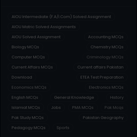
AIOU Intermediate (F.A/I.Com) Solved Assignment
AIOU Matric Solved Assignments
AIOU Solved Assignment
Accounting MCQs
Biology MCQs
Chemistry MCQs
Computer MCQs
Criminology MCQs
Current Affairs MCQs
Current affairs Pakistan
Download
ETEA Test Preparation
Economics MCQs
Electronics MCQs
English MCQs
General Knowledge
History
Islamiat MCQs
Jobs
PMA MCQs
Pak Mcqs
Pak Study MCQs
Pakistan Geography
Pedagogy MCQs
Sports