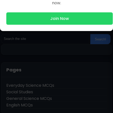
now.
Join Now
Pages
Everyday Science MCQs
Social Studies
General Science MCQs
English MCQs