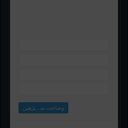
______ عام طور پر گروپ کے
ایک نامزد رکن کی طرف سے لیے
جاتے ہیں
A) Letters
B) Emails
C) Essays
D) Minutes of a meeting
وضاحت سے پڑھیں