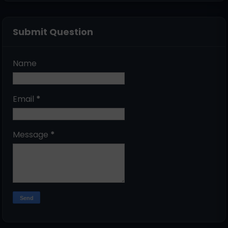
Submit Question
Name
Email
*
Message
*