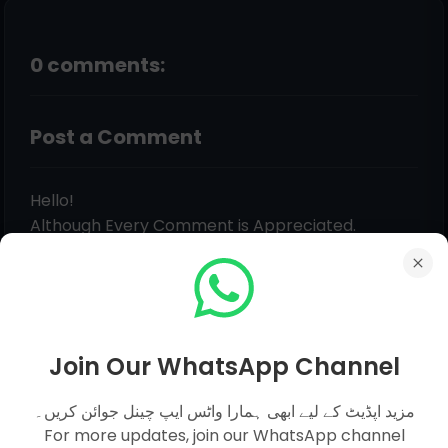
0 comments:
Post a Comment
Hello!
Although Every Comment is Appreciated.
Feedback, Suggestions, Any Question Comment
Below Be Carefully & Feel Free. Admin Will Give
You Answer of Your Question in Just Within 12
Hours.
Join Our WhatsApp Channel
مزید اپڈیٹ کے لیے ابھی ہمارا واٹس ایپ چینل جوائن کریں۔
For more updates, join our WhatsApp channel