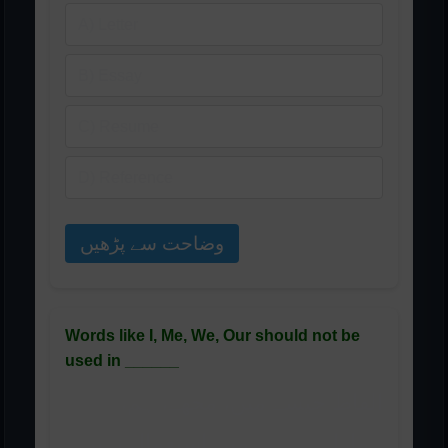
A) Letter
B) Essay
C) Resume
D) Reference
وضاحت سے پڑھیں
Words like I, Me, We, Our should not be
used in ______
الفاظ جیسے میں، مجھے، ہم،
ہمارا ______ میں استعمال نہیں