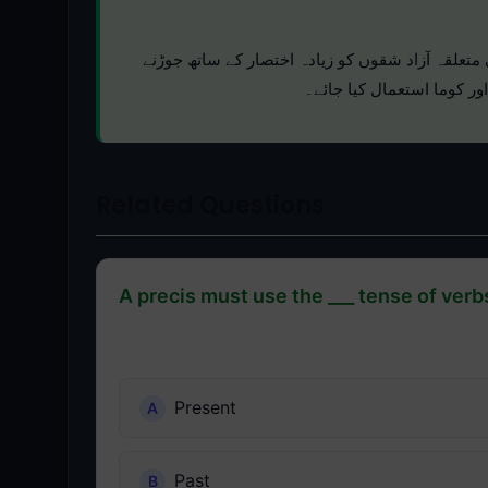
متعلقہ آزاد شقوں کو زیادہ اختصار کے ساتھ جوڑنے
ر کوما استعمال کیا جائے۔
Related Questions
A precis must use the ___ tense of verb
Present
Past