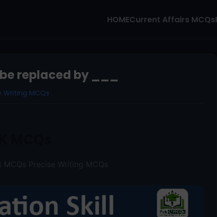
HOME
Current Affairs MCQs
n be replaced by ___
e Writing MCQs
K MCQs
s MCQs Precise Writing MCQs