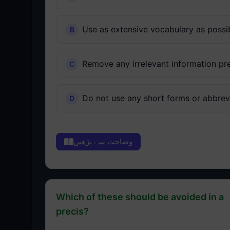
Use as extensive vocabulary as possi
Remove any irrelevant information pre
Do not use any short forms or abbrev
وضاحت سے پڑھیں
Which of these should be avoided in a
precis?