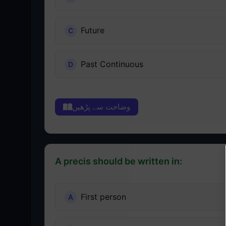
Future
Past Continuous
وضاحت سے پڑھیں
A precis should be written in:
First person