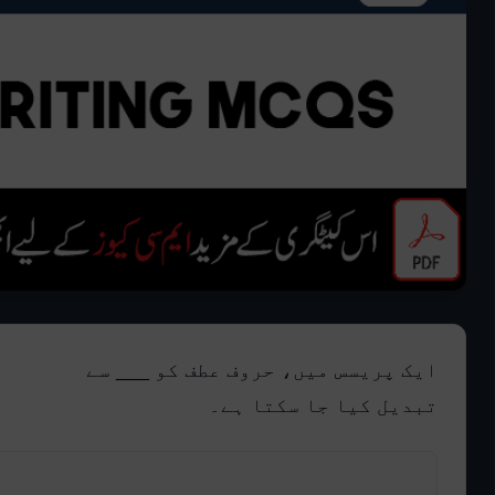
ایک پریسس میں، حروف عطف کو ___ سے
تبدیل کیا جا سکتا ہے۔