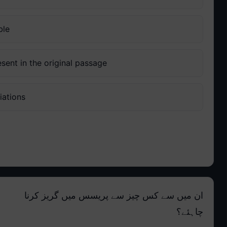
ble
sent in the original passage
iations
ان میں سے کس چیز سے پریسس میں گریز کرنا
چاہئے؟