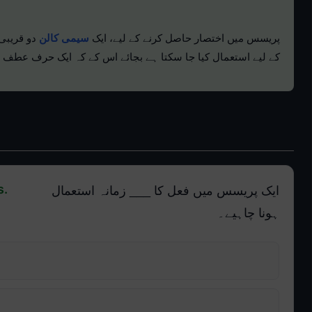
پریسس میں اختصار حاصل کرنے کے لیے، ایک
سیمی کالن
دو قریبی 
کے لیے استعمال کیا جا سکتا ہے بجائے اس کے کہ ایک حرف عطف او
s.
ایک پریسس میں فعل کا ___ زمانہ استعمال
ہونا چاہیے۔