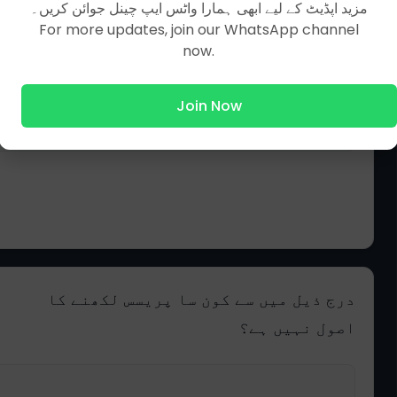
مزید اپڈیٹ کے لیے ابھی ہمارا واٹس ایپ چینل جوائن کریں۔
For more updates, join our WhatsApp channel
now.
Join Now
درج ذیل میں سے کون سا پریسس لکھنے کا
اصول نہیں ہے؟