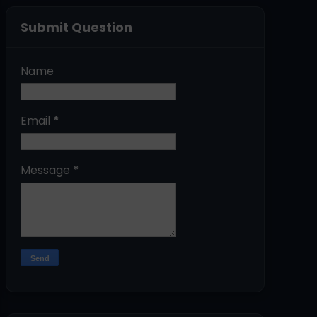
Submit Question
Name
Email
*
Message
*