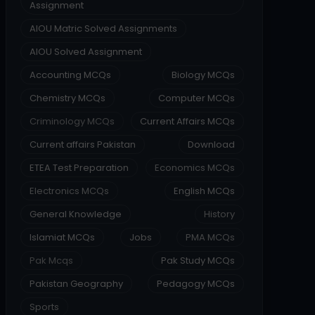
Assignment
AIOU Matric Solved Assignments
AIOU Solved Assignment
Accounting MCQs
Biology MCQs
Chemistry MCQs
Computer MCQs
Criminology MCQs
Current Affairs MCQs
Current affairs Pakistan
Download
ETEA Test Preparation
Economics MCQs
Electronics MCQs
English MCQs
General Knowledge
History
Islamiat MCQs
Jobs
PMA MCQs
Pak Mcqs
Pak Study MCQs
Pakistan Geography
Pedagogy MCQs
Sports