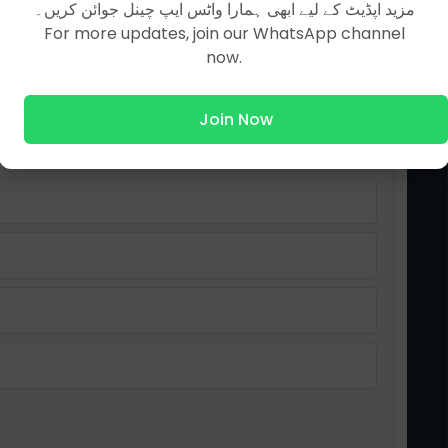
مزید اپڈیٹ کے لیے ابھی ہمارا واٹس ایپ چینل جوائن کریں۔
For more updates, join our WhatsApp channel
now.
پاورپوائنٹ میں چمکدار رنگ
اور چمکدار پس منظر ______
Join Now
ہے۔