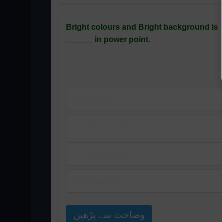
Bright colours and Bright background is
______ in power point.
A) Invisible
B) Discouraged
C) Encouraged
D) Exquisite
وضاحت سے پڑھیں