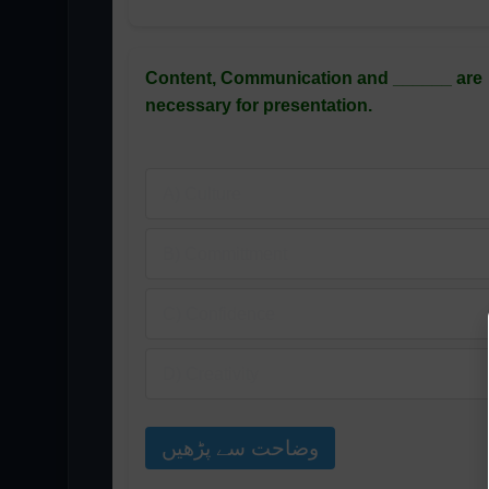
Content, Communication and ______ are
necessary for presentation.
A) Culture
B) Committment
C) Confidence
D) Creativity
وضاحت سے پڑھیں