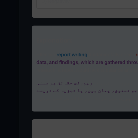
D) Negativity
Explanation:
Effective
report writing
fundamentally needs
data, and findings, which are gathered thr
research, a report would lack substance and cre
 ضرورت ہوتی ہے۔
رپورٹس حقائق پر مبنی
جو تحقیق، چھان بین، یا تجزیہ کے ذریعے
 رپورٹ میں مواد اور ساکھ کی کمی ہوگی۔
Related Questions: