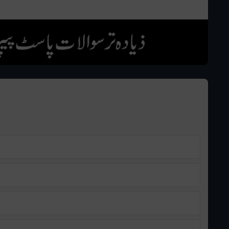
رپورٹ لکھنے کے لیے ______ کی
ضرورت ہوتی ہے