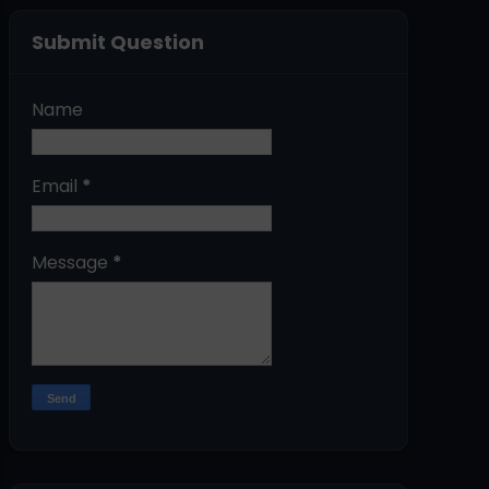
Submit Question
Name
Email
*
Message
*