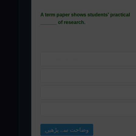
A term paper shows students' practical
______ of research.
A) Imperceptibility
B) Phonology
C) Knowledge
D) Syntax
وضاحت سے پڑھیں