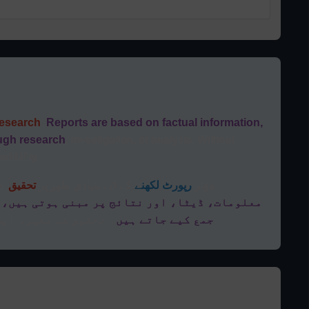
research
.
Reports are based on factual information,
ough research
, investigation, or analysis. Without
dibility.
مؤثر
رپورٹ لکھنے
کے لیے بنیادی طور پر
تحقیق
کی
معلومات، ڈیٹا، اور نتائج پر مبنی ہوتی ہیں، 
جمع کیے جاتے ہیں
۔ تحقیق کے بغیر، ایک