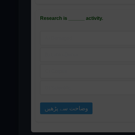
Research is ______ activity.
A) Damaged
B) Labio-Dental
C) Corpus
D) Scientific
وضاحت سے پڑھیں