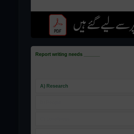
Report writing needs ______
A) Research
B) People
C) Loneliness