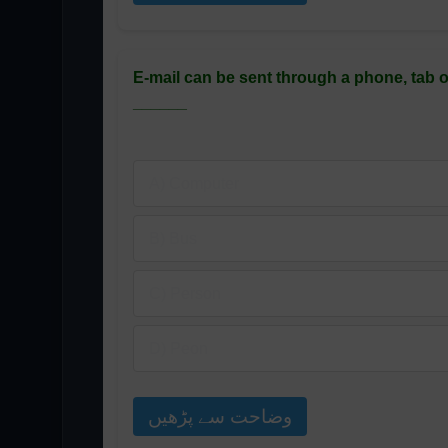
E-mail can be sent through a phone, tab o
______
A) Computer
B) Bus
C) Person
D) Peon
وضاحت سے پڑھیں