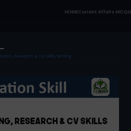
HOME
Current Affairs MCQs
__
tation
,
Research & CV Skills
,
Writing