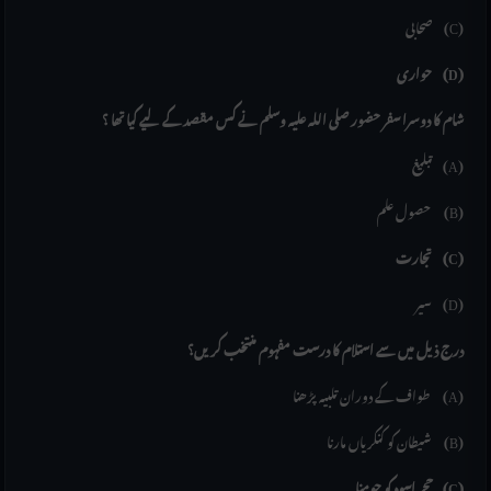
صحابی (C)
حواری (D)
شام کا دوسرا سفر حضور صلی اللہ علیہ وسلم نے کس مقصد کے لیے کیا تھا ؟
تبلیغ (A)
حصول علم (B)
تجارت (C)
سیر (D)
درج ذیل میں سے استلام کا درست مفہوم منتخب کریں؟
طواف کے دوران تلبیہ پڑھنا (A)
شیطان کو کنکریاں مارنا (B)
حجر اسود کو چومنا (C)