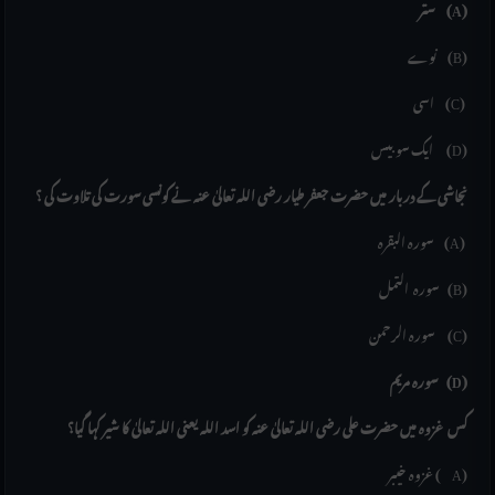
ستر (A)
نوے (B)
اسی (C)
ایک سو بیس (D)
نجاشی کے دربار میں حضرت جعفر طیار رضی اللہ تعالیٰ عنہ نے کونسی سورت کی تلاوت کی ؟
سورہ البقرہ (A)
سورہ التمل (B)
سورہ الرحمن (C)
سورہ مریم (D)
کس غزوہ میں حضرت علی رضی اللہ تعالیٰ عنہ کو اسد اللہ یعنی اللہ تعالیٰ کا شیر کہا گیا؟
غزوہ خیبر( A)