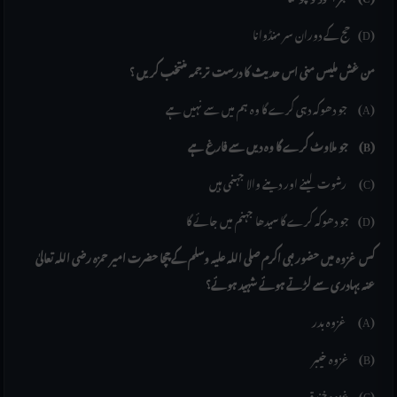
حج کے دوران سر منڈوانا (D)
من غش ملیس منی اس حدیث کا درست ترجمہ منتخب کریں ؟
جو دھوکہ دہی کرے گا وہ ہم میں سے نہیں ہے (A)
جو ملاوٹ کرے گا وہ دیں سے فارغ ہے (B)
رشوت لینے اور دینے والا جہنمی ہیں (C)
جو دھوکہ کرے گا سیدھا جہنم میں جائے گا (D)
کس غزوہ میں حضور نبی اکرم صلی اللہ علیہ وسلم کے چچا حضرت امیر حمزہ رضی اللہ تعالیٰ
عنہ بہادری سے لڑتے ہوئے شہید ہوئے؟
غزوہ بدر (A)
غزوہ خیبر (B)
غزوہ خندق (C)