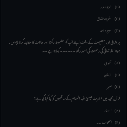
غزوہ بدر (B)
غزوہ خندق (C)
غزوہ احد (D)
پریشانی اور مصیبت کے وقت اپنے آپ کو مضبوط رکھنا اور حالات کا مقابلہ کرنا مایوس نا
ہونا اللہ تعالیٰ کی رحمت کی امید رکھنا ۔۔۔۔۔۔کہلاتا ہے ۔۔
تقویٰ (A)
ایمان (B)
صبر (D)
قرآن مجید میں حضرت عیسیٰ علیہ السلام کے ساتھیوں کو کیا کہا گیا ہے؟
انصار (A)
اصحاب ۔۔ (B)