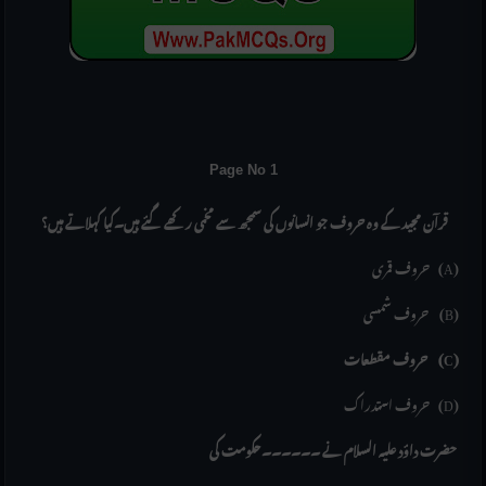
Page No 1
قرآن مجید کے وہ حروف جو انسانوں کی سمجھ سے مخمی رکھے گئے ہیں۔کیا کہلاتے ہیں؟
حروف قمری (A)
حروف شمسی (B)
حروف مقطعات (C)
حروف استدراک (D)
حضرت داؤد علیہ السلام نے ۔۔۔۔۔۔حکومت کی