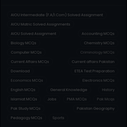
AIOU Intermediate (F.A/I.Com) Solved Assignment
AIOU Matric Solved Assignments
AIOU Solved Assignment
Accounting MCQs
Biology MCQs
Chemistry MCQs
Computer MCQs
Criminology MCQs
Current Affairs MCQs
Current affairs Pakistan
Download
ETEA Test Preparation
Economics MCQs
Electronics MCQs
English MCQs
General Knowledge
History
Islamiat MCQs
Jobs
PMA MCQs
Pak Mcqs
Pak Study MCQs
Pakistan Geography
Pedagogy MCQs
Sports