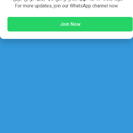
For more updates, join our WhatsApp channel now.
Islamic Studies MCQs
Join Now
Pak Study
Computer
English
General Knowledge
General Science
Everyday Science
Pedagogy
Maths Mcqs
Urdu Mcqs